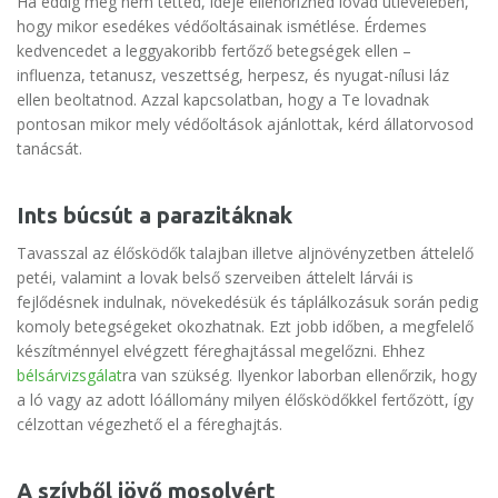
Ha eddig még nem tetted, ideje ellenőrizned lovad útlevelében,
hogy mikor esedékes védőoltásainak ismétlése. Érdemes
kedvencedet a leggyakoribb fertőző betegségek ellen –
influenza, tetanusz, veszettség, herpesz, és nyugat-nílusi láz
ellen beoltatnod. Azzal kapcsolatban, hogy a Te lovadnak
pontosan mikor mely védőoltások ajánlottak, kérd állatorvosod
tanácsát.
Ints búcsút a parazitáknak
Tavasszal az élősködők talajban illetve aljnövényzetben áttelelő
petéi, valamint a lovak belső szerveiben áttelelt lárvái is
fejlődésnek indulnak, növekedésük és táplálkozásuk során pedig
komoly betegségeket okozhatnak. Ezt jobb időben, a megfelelő
készítménnyel elvégzett féreghajtással megelőzni. Ehhez
bélsárvizsgálat
ra van szükség. Ilyenkor laborban ellenőrzik, hogy
a ló vagy az adott lóállomány milyen élősködőkkel fertőzött, így
célzottan végezhető el a féreghajtás.
A szívből jövő mosolyért