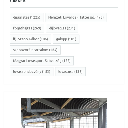
CÍMKÉK
díjugratás (1225)
Nemzeti Lovarda - Tattersall (475)
fogathajtás (269)
díjlovaglás (231)
ifj. Szabó Gábor (186)
galopp (181)
szponzorált tartalom (164)
Magyar Lovassport Szövetség (155)
lovas rendezvény (153)
lovastusa (138)