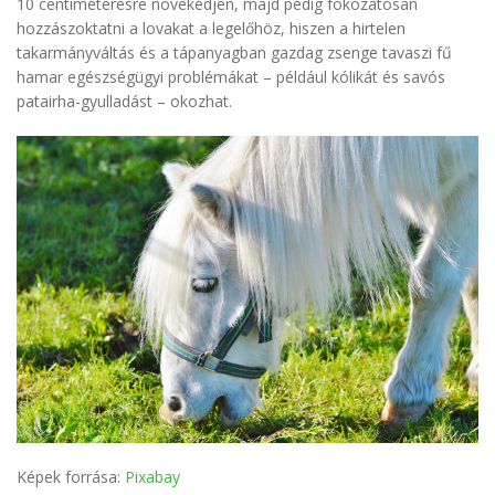
10 centiméteresre növekedjen, majd pedig fokozatosan
hozzászoktatni a lovakat a legelőhöz, hiszen a hirtelen
takarmányváltás és a tápanyagban gazdag zsenge tavaszi fű
hamar egészségügyi problémákat – például kólikát és savós
patairha-gyulladást – okozhat.
Képek forrása:
Pixabay