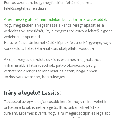
Fontos azonban, hogy megfelelően felkészülj erre a
felelősségteljes feladatra.
A vemhesség utolsó harmadában konzultálj állatorvosoddal
,
hogy még időben elvégezhesse a kanca féreghajtását és a
védőoltások ismétlését, így a megszülető csikó a lehető legtöbb
védelmet kapja majd.
Ha az ellés során komplikációk lépnek fel, a csikó gyenge, vagy
koraszülött, haladéktalanul konzultálj állatorvosoddal.
Az egészséges újszülött csikót is érdemes megmutatnod
mihamarabb állatorvosodnak, patkolókovácsod pedig
kéthetente ellenőrizze lábállását és patáit, hogy időben
közbeavatkozhasson, ha szükséges.
Irány a legelő? Lassíts!
Tavasszal az egyik legfontosabb kérdés, hogy mikor vehetik
birtokba a lovak ismét a legelőt. Itt azonban kifizetődik a
türelem. Érdemes kivárni, hogy a fű megerősödjön és legalább