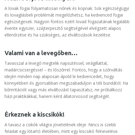
A lovak fogai folyamatosan nőnek és kopnak. Sok egészségügyi
és lovaglásbeli problémát megelőzhetsz, ha kedvenced fogai
egészségesek. Nagyon fontos ezért lovad fogazatának legalább
évente egyszer, szájterpesztő segítségével elvégzett alapos
ellenőrzése és ha szükséges, az elváltozások kezelése.
Valami van a levegőben…
Tavasszal a levegő megtelik napsütéssel, virágillattal,
madárcsicsergéssel – és lószőrrel. Fontos, hogy a szőrváltás
idején minden nap alaposan ápold le kedvencedet, hogy
könnyebben és gyorsabban megszabaduljon a téli bundától. Ha
bőrirritációt vagy más elváltozást tapasztalsz, ne próbálkozz
házi praktikákkal, hanem kérd állatorvosod segítségét.
Érkeznek a kiscsikók!
A tavasz a csikók világra jövetelének ideje. Nincs is szebb
feladat egy lótartó életében, mint egy kiscsikó felnevelése.