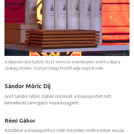
A díjazott nem tudott részt venni az eseményen, ezért a díjat a
szakág elnöke, Szotyori Nagy Kristóf adja majd át neki
Sándor Móric Díj
Gróf Sándor Móric Díjban részesült a lovassportért tett
kiemelkedő támogatói munkásságáért:
Rémi Gábor
Kötődése a lovassporthoz több évtizedes múltra tekint vissza.