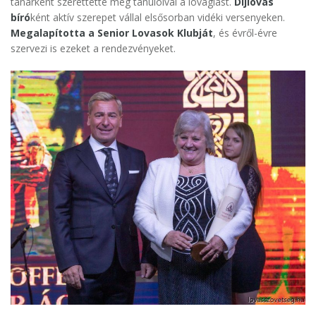
tanárként szerettette meg tanulóival a lovaglást.
Díjlovas
bíró
ként aktív szerepet vállal elsősorban vidéki versenyeken.
Megalapította a Senior Lovasok Klubját
, és évről-évre
szervezi is ezeket a rendezvényeket.