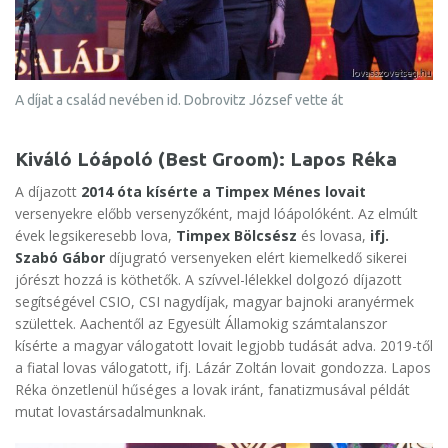
A díjat a család nevében id. Dobrovitz József vette át
Kiváló Lóápoló (Best Groom): Lapos Réka
A díjazott
2014 óta kísérte a Timpex Ménes lovait
versenyekre előbb versenyzőként, majd lóápolóként. Az elmúlt
évek legsikeresebb lova,
Timpex Bölcsész
és lovasa,
ifj.
Szabó Gábor
díjugrató versenyeken elért kiemelkedő sikerei
jórészt hozzá is köthetők. A szívvel-lélekkel dolgozó díjazott
segítségével CSIO, CSI nagydíjak, magyar bajnoki aranyérmek
születtek. Aachentől az Egyesült Államokig számtalanszor
kísérte a magyar válogatott lovait legjobb tudását adva. 2019-től
a fiatal lovas válogatott, ifj. Lázár Zoltán lovait gondozza. Lapos
Réka önzetlenül hűséges a lovak iránt, fanatizmusával példát
mutat lovastársadalmunknak.