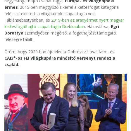
négyesfogathajtó csapat tagja,
Európa- és világbajnoki
érmes
. 2015-ben meggyőző sikerrel a kettesfogat kategória
felé is kitekintett: a világbajnok csapat tagja volt
Fábiánsebestyénben, és
2019-ben az aranyérmet nyert magyar
kettesfogathajtó csapat tagja Drebkauban
. Házastársa,
Egri
Dorottya
személyében megértő, a fogathajtást támogató
feleségre talált.
Öröm, hogy 2020-ban újraéled a Dobrovitz Lovasfarm, és
CAI3*-os FEI Világkupára minősítő versenyt rendez a
család.