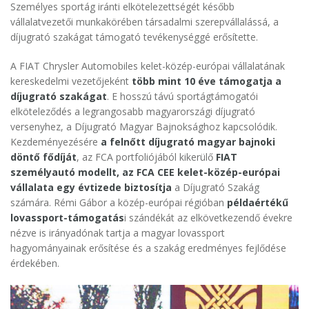
Személyes sportág iránti elkötelezettségét később
vállalatvezetői munkakörében társadalmi szerepvállalássá, a
díjugrató szakágat támogató tevékenységgé erősítette.
A FIAT Chrysler Automobiles kelet-közép-európai vállalatának
kereskedelmi vezetőjeként
több mint 10 éve támogatja a
díjugrató szakágat
. E hosszú távú sportágtámogatói
elköteleződés a legrangosabb magyarországi díjugrató
versenyhez, a Díjugrató Magyar Bajnoksághoz kapcsolódik.
Kezdeményezésére
a felnőtt díjugrató magyar bajnoki
döntő fődíját
, az FCA portfoliójából kikerülő
FIAT
személyautó modellt, az FCA CEE kelet-közép-európai
vállalata egy évtizede biztosítja
a Díjugrató Szakág
számára. Rémi Gábor a közép-európai régióban
példaértékű
lovassport-támogatás
i szándékát az elkövetkezendő évekre
nézve is irányadónak tartja a magyar lovassport
hagyományainak erősítése és a szakág eredményes fejlődése
érdekében.