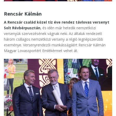
Rencsár Kálmán
A Rencsár család közel tíz éve rendez távlovas versenyt
Solt Révbérpusztán
, és idén már hetedik nemzetközi
versenyük szervezésének vágnak neki. Az általuk rendezett
három csillagos nemzetközi verseny a régió legnépszerűbb
eseménye. Versenyrendezői munkásságáért Rencsár Kálmán
Magyar Lovassportért Emlékérmet vehet át.