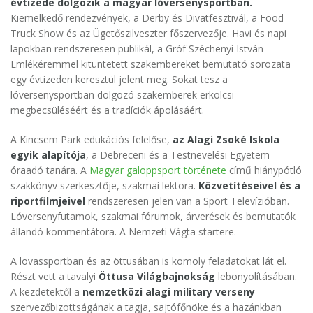
évtizede dolgozik a magyar lóversenysportban.
Kiemelkedő rendezvények, a Derby és Divatfesztivál, a Food
Truck Show és az Ügetőszilveszter főszervezője. Havi és napi
lapokban rendszeresen publikál, a Gróf Széchenyi István
Emlékéremmel kitüntetett szakembereket bemutató sorozata
egy évtizeden keresztül jelent meg. Sokat tesz a
lóversenysportban dolgozó szakemberek erkölcsi
megbecsüléséért és a tradíciók ápolásáért.
A Kincsem Park edukációs felelőse,
az Alagi Zsoké Iskola
egyik alapítója
, a Debreceni és a Testnevelési Egyetem
óraadó tanára. A
Magyar galoppsport története
című hiánypótló
szakkönyv szerkesztője, szakmai lektora.
Közvetítéseivel és a
riportfilmjeivel
rendszeresen jelen van a Sport Televízióban.
Lóversenyfutamok, szakmai fórumok, árverések és bemutatók
állandó kommentátora. A Nemzeti Vágta startere.
A lovassportban és az öttusában is komoly feladatokat lát el.
Részt vett a tavalyi
Öttusa Világbajnokság
lebonyolításában.
A kezdetektől a
nemzetközi alagi military verseny
szervezőbizottságának a tagja, sajtófőnöke és a hazánkban