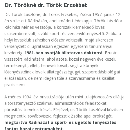
Dr. Törökné dr. Török Erzsébet
Dr. Török Lászlóné, dr. Török Erzsébet, Zsóka 1957. június 12-
én született Rádiházán, ahol imádott édesapja, Török László a
Rádiházi Ménes vezetője, a korszak kiemelkedő lovas
szakembere volt, kiváló sport- és versenylótenyésztő. Zsóka a
helyi lovasklub színeiben először voltizsált, majd sikeresen
versenyzett díjugratásban egészen egyetemi tanulmányai
kezdetéig.
1981-ben avatják állatorvos doktorrá.
Ezután
visszatért Rádiházára, ahol azóta, közel negyven éve kezeli,
termékenyíti, elleti, felneveli lovait, segít a környék
lótenyésztőinek lovaik állategészségügyi, szaporodásbiológiai
ellátásában, de nem idegen tőle a szarvasmarha és kisállat
praxis sem.
A ménes 1994. évi privatizációja után mint tulajdonostárs ellátja
a törzstenyésztő szakmai, adminisztrációs feladatokat,
párosítási terveket készít. Férjével, dr. Török Lászlóval közösen
megmentik, továbbviszik, fejlesztik Zsóka apai örökségét,
megtartva Rádiházát a sport- és ügetőló tenyésztés
fontos hazai centrumaként.