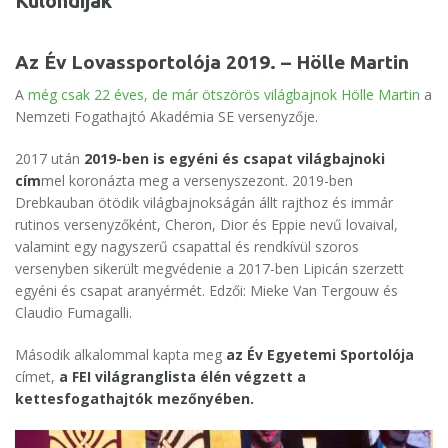
Különdíjak
Az Év Lovassportolója 2019. – Hölle Martin
A
még csak 22 éves, de már ötszörös világbajnok Hölle Martin
a
Nemzeti Fogathajtó Akadémia SE versenyzője.
2017 után
2019-ben is egyéni és csapat világbajnoki
cím
mel koronázta meg a versenyszezont. 2019-ben
Drebkauban ötödik világbajnokságán állt rajthoz és immár
rutinos versenyzőként, Cheron, Dior és Eppie nevű lovaival,
valamint egy nagyszerű csapattal és rendkívül szoros
versenyben sikerült megvédenie a 2017-ben Lipicán szerzett
egyéni és csapat aranyérmét. Edzői: Mieke Van Tergouw és
Claudio Fumagalli.
Második alkalommal kapta meg
az Év Egyetemi Sportolója
címet,
a FEI világranglista élén végzett a
kettesfogathajtók mezőnyében.