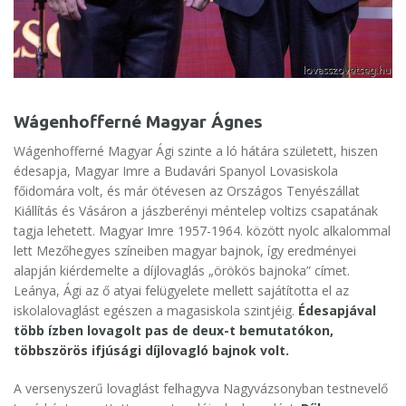
Wágenhofferné Magyar Ágnes
Wágenhofferné Magyar Ági szinte a ló hátára született, hiszen
édesapja, Magyar Imre a Budavári Spanyol Lovasiskola
főidomára volt, és már ötévesen az Országos Tenyészállat
Kiállítás és Vásáron a jászberényi méntelep voltizs csapatának
tagja lehetett. Magyar Imre 1957-1964. között nyolc alkalommal
lett Mezőhegyes színeiben magyar bajnok, így eredményei
alapján kiérdemelte a díjlovaglás „örökös bajnoka” címet.
Leánya, Ági az ő atyai felügyelete mellett sajátította el az
iskolalovaglást egészen a magasiskola szintjéig.
Édesapjával
több ízben lovagolt pas de deux-t bemutatókon,
többszörös ifjúsági díjlovagló bajnok volt.
A versenyszerű lovaglást felhagyva Nagyvázsonyban testnevelő