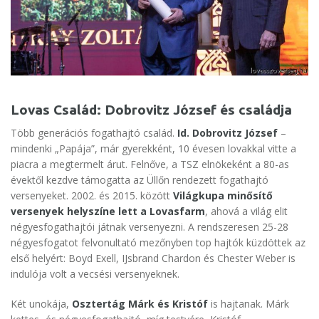
Lovas Család: Dobrovitz József és családja
Több generációs fogathajtó család.
Id. Dobrovitz József
–
mindenki „Papája”, már gyerekként, 10 évesen lovakkal vitte a
piacra a megtermelt árut. Felnőve, a TSZ elnökeként a 80-as
évektől kezdve támogatta az Üllőn rendezett fogathajtó
versenyeket. 2002. és 2015. között
Világkupa minősítő
versenyek helyszíne lett a Lovasfarm
, ahová a világ elit
négyesfogathajtói játnak versenyezni. A rendszeresen 25-28
négyesfogatot felvonultató mezőnyben top hajtók küzdöttek az
első helyért: Boyd Exell, IJsbrand Chardon és Chester Weber is
indulója volt a vecsési versenyeknek.
Két unokája,
Osztertág Márk és Kristóf
is hajtanak. Márk