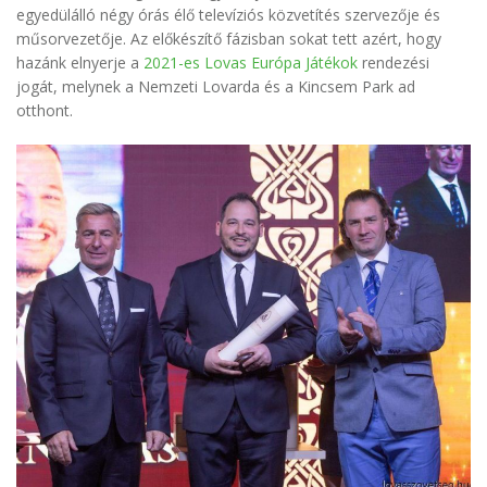
egyedülálló négy órás élő televíziós közvetítés szervezője és
műsorvezetője. Az előkészítő fázisban sokat tett azért, hogy
hazánk elnyerje a
2021-es Lovas Európa Játékok
rendezési
jogát, melynek a Nemzeti Lovarda és a Kincsem Park ad
otthont.