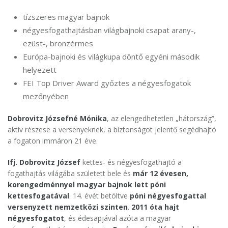
tízszeres magyar bajnok
négyesfogathajtásban világbajnoki csapat arany-,
ezüst-, bronzérmes
Európa-bajnoki és világkupa döntő egyéni második
helyezett
FEI Top Driver Award győztes a négyesfogatok
mezőnyében
Dobrovitz Józsefné Mónika
, az elengedhetetlen „hátország”,
aktív részese a versenyeknek, a biztonságot jelentő segédhajtó
a fogaton immáron 21 éve.
Ifj. Dobrovitz József
kettes- és négyesfogathajtó a
fogathajtás világába született bele és
már 12 évesen,
korengedménnyel magyar bajnok lett póni
kettesfogatával
. 14. évét betöltve
póni négyesfogattal
versenyzett nemzetközi szinten
.
2011 óta hajt
négyesfogatot
, és édesapjával azóta a magyar