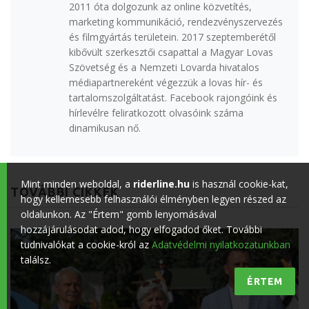
2011 óta dolgozunk az online közvetítés,
marketing kommunikáció, rendezvényszervezés
és filmgyártás területein. 2017 szeptemberétől
kibővült szerkesztői csapattal a Magyar Lovas
Szövetség és a Nemzeti Lovarda hivatalos
médiapartnereként végezzük a lovas hír- és
tartalomszolgáltatást. Facebook rajongóink és
hírlevélre feliratkozott olvasóink száma
dinamikusan nő.
Mint minden weboldal, a
riderline.hu
is használ cookie-kat,
TOVÁBBI CIKKEK
hogy kellemesebb felhasználói élményben legyen részed az
oldalunkon. Az "Értem" gomb lenyomásával
hozzájárulásodat adod, hogy elfogadod őket. További
tudnivalókat a cookie-król az
Adatvédelmi nyilatkozatunkban
találsz.
ÉRTEM