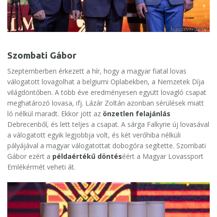
Szombati Gábor
Szeptemberben érkezett a hír, hogy a magyar fiatal lovas
válogatott lovagolhat a belgiumi Oplabekben, a Nemzetek Díja
világdöntőben. A több éve eredményesen együtt lovagló csapat
meghatározó lovasa, ifj. Lázár Zoltán azonban sérülések miatt
ló nélkül maradt. Ekkor jött az
önzetlen felajánlás
Debrecenből, és lett teljes a csapat. A sárga Falkyrie új lovasával
a válogatott egyik legjobbja volt, és két verőhiba nélküli
pályájával a magyar válogatottat dobogóra segítette. Szombati
Gábor ezért a
példaértékű döntés
éért a Magyar Lovassport
Emlékérmét veheti át.