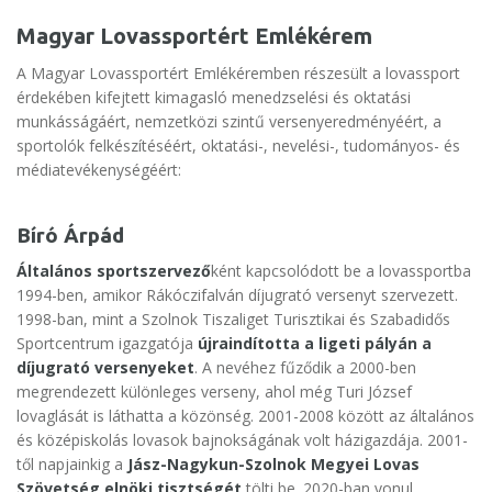
Magyar Lovassportért Emlékérem
A Magyar Lovassportért Emlékéremben részesült a lovassport
érdekében kifejtett kimagasló menedzselési és oktatási
munkásságáért, nemzetközi szintű versenyeredményéért, a
sportolók felkészítéséért, oktatási-, nevelési-, tudományos- és
médiatevékenységéért:
Bíró Árpád
Általános sportszervező
ként kapcsolódott be a lovassportba
1994-ben, amikor Rákóczifalván díjugrató versenyt szervezett.
1998-ban, mint a Szolnok Tiszaliget Turisztikai és Szabadidős
Sportcentrum igazgatója
újraindította a ligeti pályán a
díjugrató versenyeket
. A nevéhez fűződik a 2000-ben
megrendezett különleges verseny, ahol még Turi József
lovaglását is láthatta a közönség. 2001-2008 között az általános
és középiskolás lovasok bajnokságának volt házigazdája. 2001-
től napjainkig a
Jász-Nagykun-Szolnok Megyei Lovas
Szövetség elnöki tisztségét
tölti be. 2020-ban vonul.