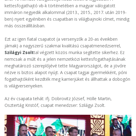
kettesfogathajtó vb-k történetében a magyar válogatott
immáron negyedik alkalommal (2013., 2015., 2017. után 2019-
ben) nyert egyéniben és csapatban is világbajnoki címet, mindig
más összeállításban.
Ezt az igen fiatal csapatot (a versenyzők a 20-as éveikben
járnak) a nagyszerű szakmai kvalitású csapatmenedzserrel,
Szilágyi Zsolt
tal végzett közös munka segítette sikerhez. Ez
nemcsak a múlt és a jelen nemzetközi kettesfogathajtásának
meghatározó szereplőjévé tette Magyarországot, de a jövőre
nézve is biztos alapot nyújt. A csapat tagjai gyermekként, póni
fogathajtóként kezdték meg karrierjüket és állhattak a dobogón
is világversenyeken.
Az év csapata tehát: ifj. Dobrovitz József, Hölle Martin,
Osztertág Kristóf, csapat menedzser: Szilágyi Zsolt.