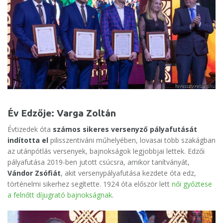
Év Edzője: Varga Zoltán
Évtizedek óta
számos sikeres versenyző pályafutását
indította el
pilisszentiváni műhelyében, lovasai több szakágban
az utánpótlás versenyek, bajnokságok legjobbjai lettek. Edzői
pályafutása 2019-ben jutott csúcsra, amikor tanítványát,
Vándor Zsófiát
, akit versenypályafutása kezdete óta edz,
történelmi sikerhez segítette. 1924 óta először lett
női győztese
a felnőtt díjugrató bajnokságnak
.