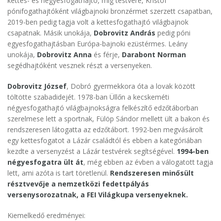
kettes- és négyesfogathajtó, míg testvére, Kristóf
pónifogathajtóként világbajnoki bronzérmet szerzett csapatban,
2019-ben pedig tagja volt a kettesfogathajtó világbajnok
csapatnak. Másik unokája,
Dobrovitz András
pedig póni
egyesfogathajtásban Európa-bajnoki ezüstérmes. Leány
unokája,
Dobrovitz Anna
és férje,
Darabont Norman
segédhajtóként vesznek részt a versenyeken.
Dobrovitz József
, Dobró gyermekkora óta a lovak között
töltötte szabadidejét. 1978-ban Üllőn a kecskeméti
négyesfogathajtó világbajnokságra felkészítő edzőtáborban
szerelmese lett a sportnak, Fülöp Sándor mellett ült a bakon és
rendszeresen látogatta az edzőtábort. 1992-ben megvásárolt
egy kettesfogatot a Lázár családtól és ebben a kategóriában
kezdte a versenyzést a Lázár testvérek segítségével.
1994-ben
négyesfogatra ült át
, még ebben az évben a válogatott tagja
lett, ami azóta is tart töretlenül.
Rendszeresen minősült
résztvevője a nemzetközi fedettpályás
versenysorozatnak, a FEI Világkupa versenyeknek.
Kiemelkedő eredményei: