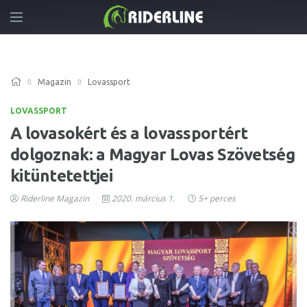
Magazin
Lovassport
LOVASSPORT
A lovasokért és a lovassportért
dolgoznak: a Magyar Lovas Szövetség
kitüntetettjei
Riderline Magazin
2020. március 1.
5+ perces