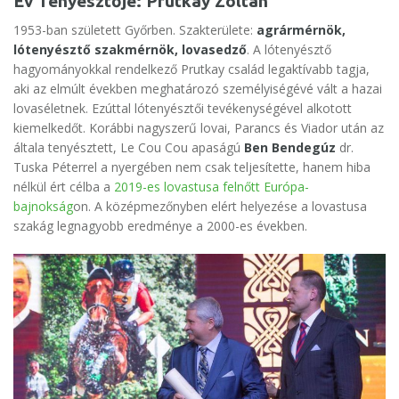
Év Tenyésztője: Prutkay Zoltán
1953-ban született Győrben. Szakterülete:
agrármérnök,
lótenyésztő szakmérnök, lovasedző
. A lótenyésztő
hagyományokkal rendelkező Prutkay család legaktívabb tagja,
aki az elmúlt években meghatározó személyiségévé vált a hazai
lovaséletnek. Ezúttal lótenyésztői tevékenységével alkotott
kiemelkedőt. Korábbi nagyszerű lovai, Parancs és Viador után az
általa tenyésztett, Le Cou Cou apaságú
Ben Bendegúz
dr.
Tuska Péterrel a nyergében nem csak teljesítette, hanem hiba
nélkül ért célba a
2019-es lovastusa felnőtt Európa-
bajnokság
on. A középmezőnyben elért helyezése a lovastusa
szakág legnagyobb eredménye a 2000-es években.