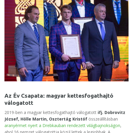
Az Év Csapata: magyar kettesfogathajtó
válogatott
2019-ben a magyar kettesfogathajtó válogatott
ifj. Dobrovitz
József, Hölle Martin, Osztertág Kristóf
összeállításban
aranyérmet nyert a Drebkauban rendezett világbajnokságon
,
ahol 16 nemzet válogatottja közül lettek a legjobbak. A