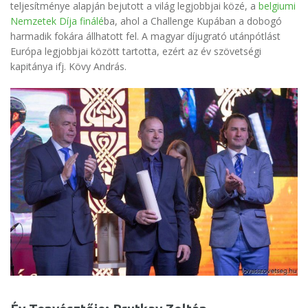
teljesítménye alapján bejutott a világ legjobbjai közé, a
belgiumi
Nemzetek Díja finálé
ba, ahol a Challenge Kupában a dobogó
harmadik fokára állhatott fel. A magyar díjugrató utánpótlást
Európa legjobbjai között tartotta, ezért az év szövetségi
kapitánya ifj. Kövy András.