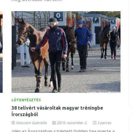
LÓTENYÉSZTÉS
38 telivért vásároltak magyar tréningbe
Írországból
Vonczem Gabriella
2019. november 2.
3 perces
Idén az Írországban született Golden Sea nyerte a