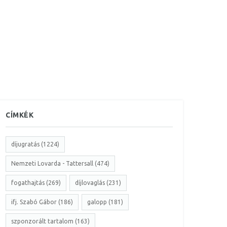
CÍMKÉK
díjugratás (1224)
Nemzeti Lovarda - Tattersall (474)
fogathajtás (269)
díjlovaglás (231)
ifj. Szabó Gábor (186)
galopp (181)
szponzorált tartalom (163)