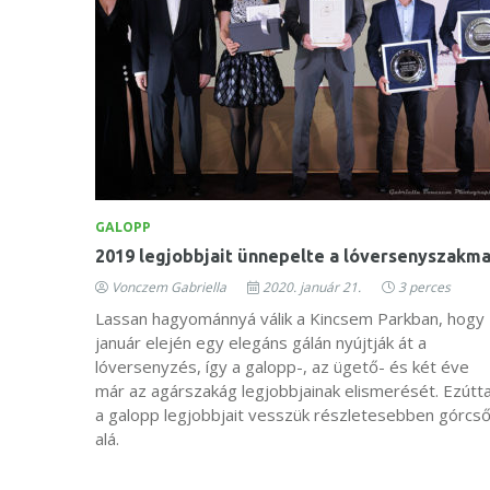
GALOPP
2019 legjobbjait ünnepelte a lóversenyszakm
Vonczem Gabriella
2020. január 21.
3 perces
Lassan hagyománnyá válik a Kincsem Parkban, hogy
január elején egy elegáns gálán nyújtják át a
lóversenyzés, így a galopp-, az ügető- és két éve
már az agárszakág legjobbjainak elismerését. Ezútta
a galopp legjobbjait vesszük részletesebben górcs
alá.