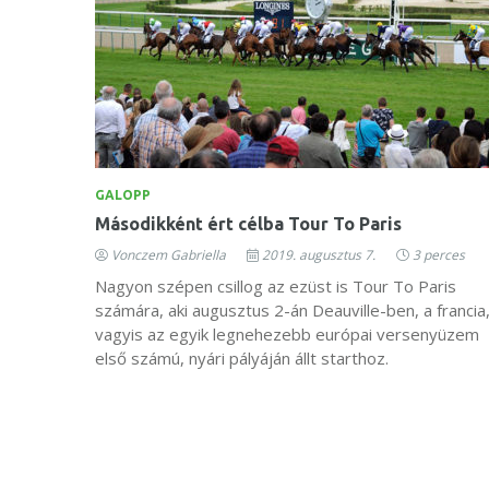
GALOPP
Másodikként ért célba Tour To Paris
Vonczem Gabriella
2019. augusztus 7.
3 perces
Nagyon szépen csillog az ezüst is Tour To Paris
számára, aki augusztus 2-án Deauville-ben, a francia
vagyis az egyik legnehezebb európai versenyüzem
első számú, nyári pályáján állt starthoz.