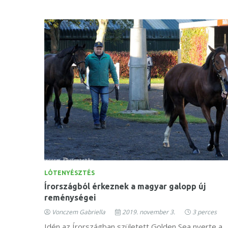
LÓTENYÉSZTÉS
Írországból érkeznek a magyar galopp új
reménységei
Vonczem Gabriella
2019. november 3.
3 perces
Idén az Írországban született Golden Sea nyerte a