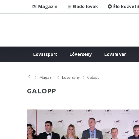
Magazin
Eladó lovak
Élő közvetí
Lovassport
Lóverseny
Lovam van
Magazin
Lóverseny
Galopp
GALOPP