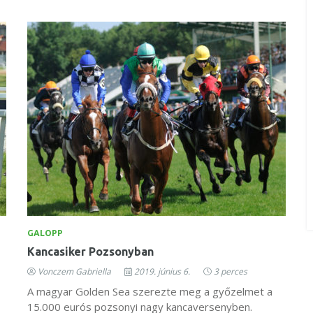
GALOPP
Kancasiker Pozsonyban
Vonczem Gabriella
2019. június 6.
3 perces
A magyar Golden Sea szerezte meg a győzelmet a
15.000 eurós pozsonyi nagy kancaversenyben.