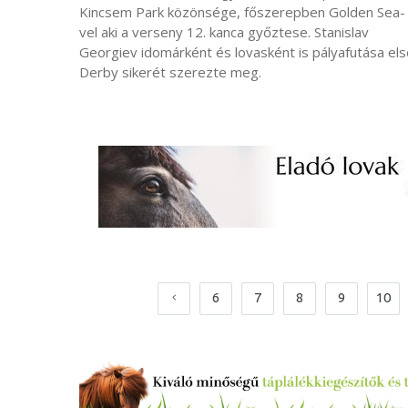
Kincsem Park közönsége, főszerepben Golden Sea-
vel aki a verseny 12. kanca győztese. Stanislav
Georgiev idomárként és lovasként is pályafutása els
Derby sikerét szerezte meg.
6
7
8
9
10