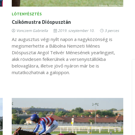
LÓTENYÉSZTÉS
Csikómustra Dióspusztán
Vonczem Gabriella
2019. szeptember 10.
3 perces
Az augusztus végi nyílt napon a nagyközönség is
megismerhette a Bábolna Nemzeti Ménes
Dióspusztai Angol Telivér Ménesének yearlingjeit,
akik rövidesen felkerülnek a versenyistállókba
belovaglásra, illetve jövő nyáron már be is
mutatkozhatnak a galoppon.