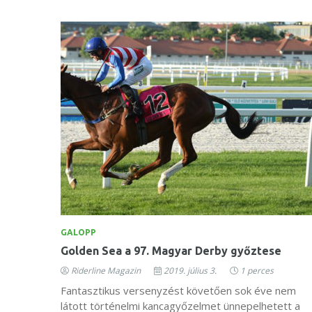
GALOPP
Golden Sea a 97. Magyar Derby győztese
Riderline Magazin
2019. július 3.
1 perces
Fantasztikus versenyzést követően sok éve nem
látott történelmi kancagyőzelmet ünnepelhetett a