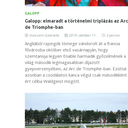
GALOPP
Galopp: elmaradt a történelmi triplázás az Arc
de Triomphe-ban
Vonczem Gabriella
2019. október 11.
3 perces
Angliából rajongók tömege vándorolt át a francia
fővárosba október első vasárnapján, hogy
szemtanúja legyen Enable harmadik győzelmének a
világ második legmagasabban díjazott
gyepversenyében, az Arc de Triomphe-ban. Ezúttal
azonban a csodálatos kanca végül csak másodikként
ért célba Waldgeist mögött.