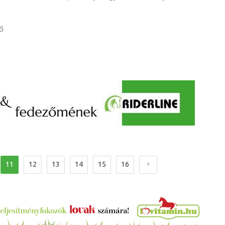
ő
11
12
13
14
15
16