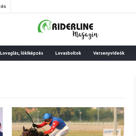
tés
Lovaglás, lókiképzés
Lovasboltok
Versenyvideók