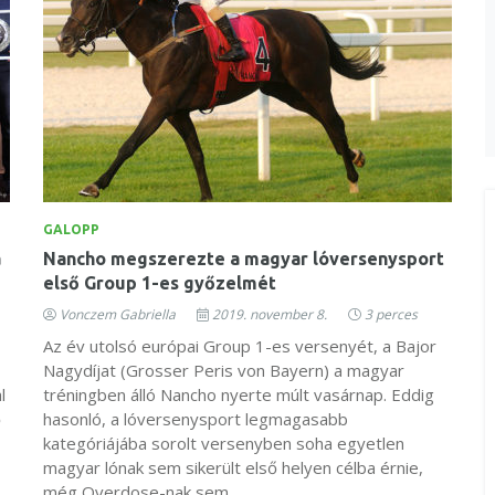
GALOPP
a
Nancho megszerezte a magyar lóversenysport
első Group 1-es győzelmét
Vonczem Gabriella
2019. november 8.
3 perces
Az év utolsó európai Group 1-es versenyét, a Bajor
Nagydíjat (Grosser Peris von Bayern) a magyar
l
tréningben álló Nancho nyerte múlt vasárnap. Eddig
ő
hasonló, a lóversenysport legmagasabb
kategóriájába sorolt versenyben soha egyetlen
magyar lónak sem sikerült első helyen célba érnie,
még Overdose-nak sem.