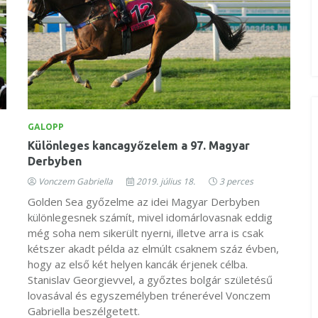
GALOPP
Különleges kancagyőzelem a 97. Magyar
Derbyben
Vonczem Gabriella
2019. július 18.
3 perces
,
Golden Sea győzelme az idei Magyar Derbyben
különlegesnek számít, mivel idomárlovasnak eddig
még soha nem sikerült nyerni, illetve arra is csak
kétszer akadt példa az elmúlt csaknem száz évben,
hogy az első két helyen kancák érjenek célba.
Stanislav Georgievvel, a győztes bolgár születésű
lovasával és egyszemélyben trénerével Vonczem
Gabriella beszélgetett.