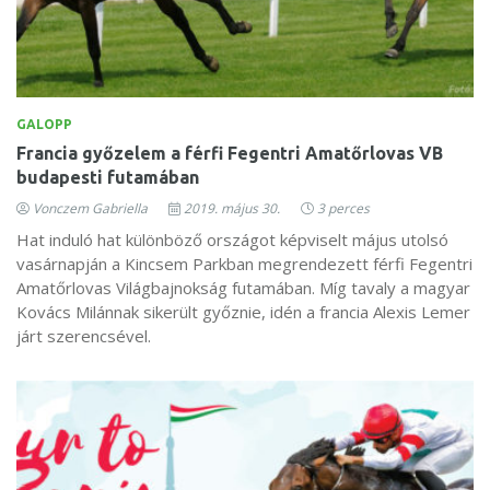
GALOPP
Francia győzelem a férfi Fegentri Amatőrlovas VB
budapesti futamában
Vonczem Gabriella
2019. május 30.
3 perces
Hat induló hat különböző országot képviselt május utolsó
vasárnapján a Kincsem Parkban megrendezett férfi Fegentri
Amatőrlovas Világbajnokság futamában. Míg tavaly a magyar
Kovács Milánnak sikerült győznie, idén a francia Alexis Lemer
járt szerencsével.