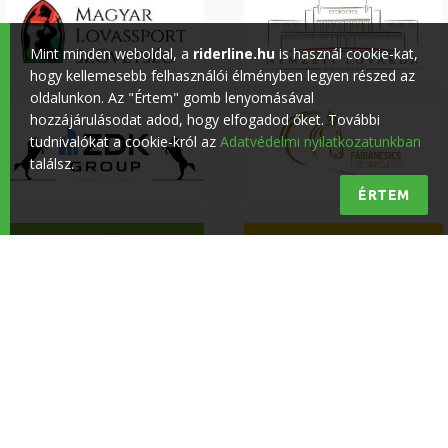
Mint minden weboldal, a
riderline.hu
is használ cookie-kat,
hogy kellemesebb felhasználói élményben legyen részed az
oldalunkon. Az "Értem" gomb lenyomásával
hozzájárulásodat adod, hogy elfogadod őket. További
tudnivalókat a cookie-król az
Adatvédelmi nyilatkozatunkban
találsz.
ÉRTEM