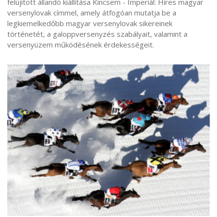
felújított állandó kiállítása Kincsem - Imperiál: Híres magyar
versenylovak címmel, amely átfogóan mutatja be a
legkiemelkedőbb magyar versenylovak sikereinek
történetét, a galoppversenyzés szabályait, valamint a
versenyüzem működésének érdekességeit.