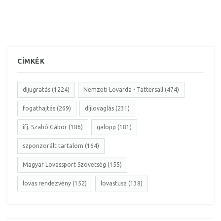
CÍMKÉK
díjugratás (1224)
Nemzeti Lovarda - Tattersall (474)
fogathajtás (269)
díjlovaglás (231)
ifj. Szabó Gábor (186)
galopp (181)
szponzorált tartalom (164)
Magyar Lovassport Szövetség (155)
lovas rendezvény (152)
lovastusa (138)