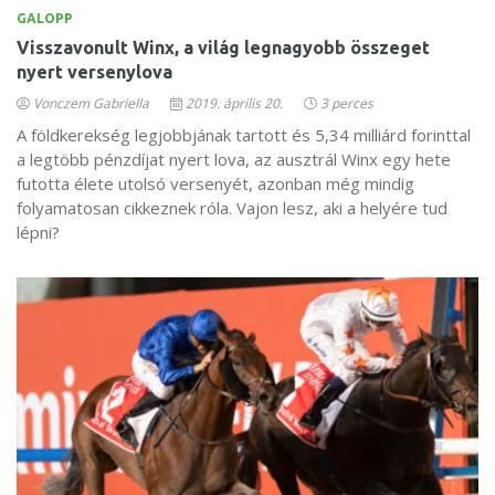
GALOPP
Visszavonult Winx, a világ legnagyobb összeget
nyert versenylova
Vonczem Gabriella
2019. április 20.
3 perces
A földkerekség legjobbjának tartott és 5,34 milliárd forinttal
a legtöbb pénzdíjat nyert lova, az ausztrál Winx egy hete
futotta élete utolsó versenyét, azonban még mindig
folyamatosan cikkeznek róla. Vajon lesz, aki a helyére tud
lépni?