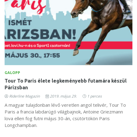
GALOPP
Tour To Paris élete legkeményebb futamára készül
Párizsban
Riderline Magazin
2019. május 29.
1 perces
A magyar tulajdonban lévő veretlen angol telivér, Tour To
Paris a francia labdarúgó világbajnok, Antoine Griezmann
lova ellen fog futni május 30-án, csütörtökön Paris
Longchampban.