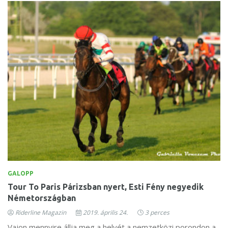
GALOPP
Tour To Paris Párizsban nyert, Esti Fény negyedik
Németországban
Riderline Magazin
2019. április 24.
3 perces
Vajon mennyire állja meg a helyét a nemzetközi porondon a