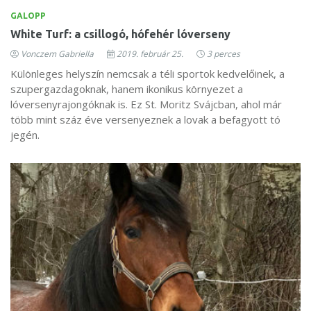
GALOPP
White Turf: a csillogó, hófehér lóverseny
Vonczem Gabriella
2019. február 25.
3 perces
Különleges helyszín nemcsak a téli sportok kedvelőinek, a
szupergazdagoknak, hanem ikonikus környezet a
lóversenyrajongóknak is. Ez St. Moritz Svájcban, ahol már
több mint száz éve versenyeznek a lovak a befagyott tó
jegén.