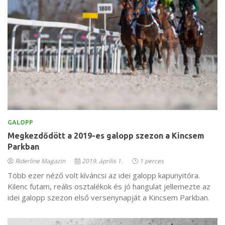
GALOPP
Megkezdődött a 2019-es galopp szezon a Kincsem
Parkban
Riderline Magazin
2019. április 1.
1 perces
Több ezer néző volt kíváncsi az idei galopp kapunyitóra.
Kilenc futam, reális osztalékok és jó hangulat jellemezte az
idei galopp szezon első versenynapját a Kincsem Parkban.