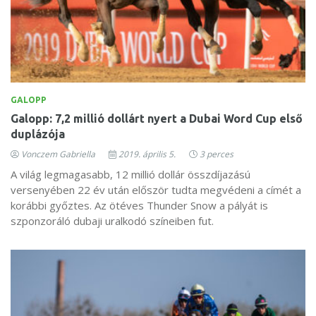
GALOPP
Galopp: 7,2 millió dollárt nyert a Dubai Word Cup első
duplázója
Vonczem Gabriella
2019. április 5.
3 perces
A világ legmagasabb, 12 millió dollár összdíjazású
versenyében 22 év után először tudta megvédeni a címét a
korábbi győztes. Az ötéves Thunder Snow a pályát is
szponzoráló dubaji uralkodó színeiben fut.