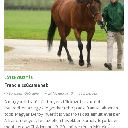
LÓTENYÉSZTÉS
Francia csúcsmének
Vonczem Gabriella
2019. február 3.
3 perces
A magyar futtatók és tenyésztők között az utóbbi
évtizedben az egyik legkedveltebb piac a francia, ahonnan
több Magyar Derby-nyerőt is vásároltak az elmúlt években.
A francia tenyésztés az elmúlt években komoly fejlődésen
ment keresztül. A január 19-20-i hétvégén, a Mének Útja