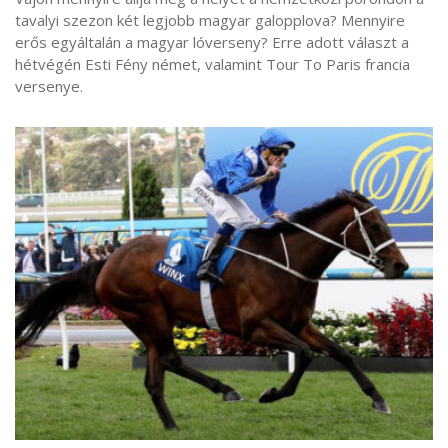
tavalyi szezon két legjobb magyar galopplova? Mennyire
erős egyáltalán a magyar lóverseny? Erre adott választ a
hétvégén Esti Fény német, valamint Tour To Paris francia
versenye.