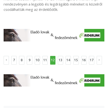
rendezvényen a legjobb és legdrágább méneket is közelről
csodálhatták meg az érdeklődők.
7
8
9
10
11
12
13
14
15
16
17