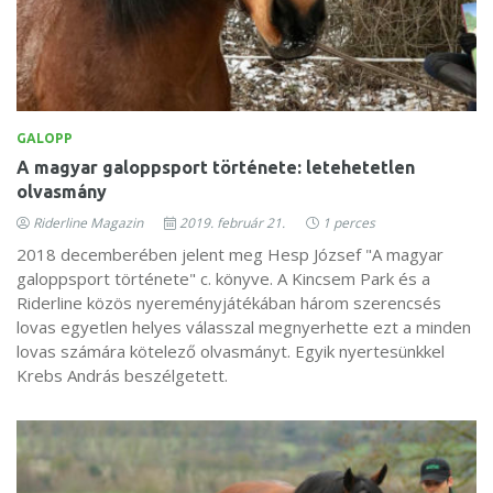
GALOPP
A magyar galoppsport története: letehetetlen
olvasmány
Riderline Magazin
2019. február 21.
1 perces
2018 decemberében jelent meg Hesp József "A magyar
galoppsport története" c. könyve. A Kincsem Park és a
Riderline közös nyereményjátékában három szerencsés
lovas egyetlen helyes válasszal megnyerhette ezt a minden
lovas számára kötelező olvasmányt. Egyik nyertesünkkel
Krebs András beszélgetett.