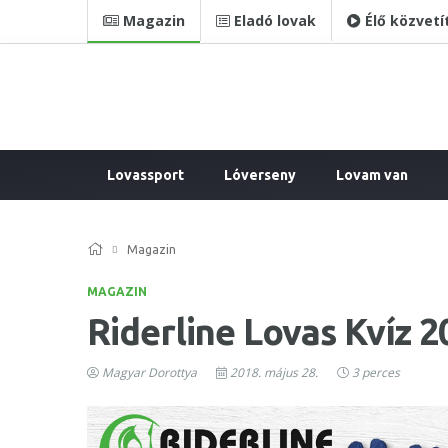
Magazin
Eladó lovak
Élő közvetí
Lovassport
Lóverseny
Lovam van
Magazin
MAGAZIN
Riderline Lovas Kvíz 2
Magyar Dorottya
2018. május 28.
3 perces