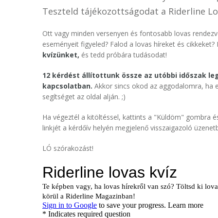
Teszteld tájékozottságodat a Riderline Lo
Ott vagy minden versenyen és fontosabb lovas rendezvé
eseményeit figyeled? Falod a lovas híreket és cikkeket? 
kvízünket,
és tedd próbára tudásodat!
12 kérdést állítottunk össze az utóbbi időszak l
kapcsolatban.
Akkor sincs okod az aggodalomra, ha e
segítséget az oldal alján. ;)
Ha végeztél a kitöltéssel, kattints a "Küldöm" gombra é
linkjét a kérdőív helyén megjelenő visszaigazoló üzenetb
LÓ szórakozást!