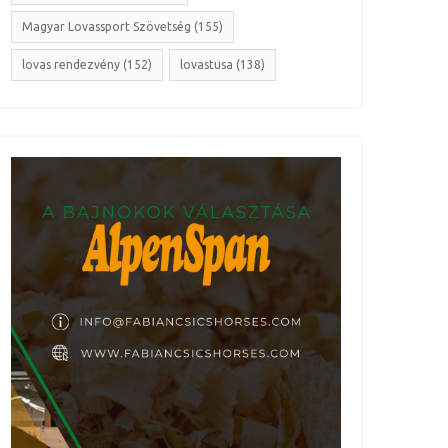
Magyar Lovassport Szövetség (155)
lovas rendezvény (152)
lovastusa (138)