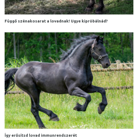
Függő szénakosarat a lovadnak! Ugye kipróbálnád?
Így erősítsd lovad immunrendszerét