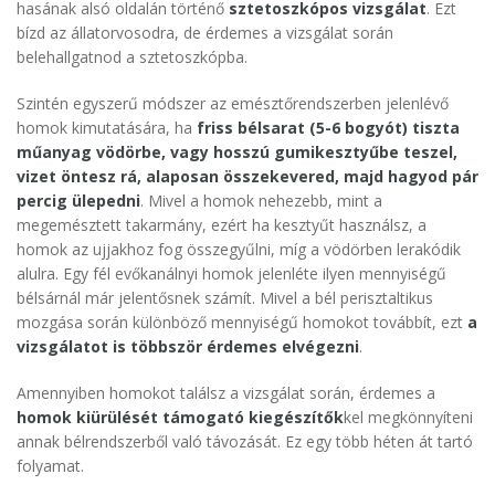
hasának alsó oldalán történő
sztetoszkópos vizsgálat
. Ezt
bízd az állatorvosodra, de érdemes a vizsgálat során
belehallgatnod a sztetoszkópba.
Szintén egyszerű módszer az emésztőrendszerben jelenlévő
homok kimutatására, ha
friss bélsarat (5-6 bogyót) tiszta
műanyag vödörbe, vagy hosszú gumikesztyűbe teszel,
vizet öntesz rá, alaposan összekevered, majd hagyod pár
percig ülepedni
. Mivel a homok nehezebb, mint a
megemésztett takarmány, ezért ha kesztyűt használsz, a
homok az ujjakhoz fog összegyűlni, míg a vödörben lerakódik
alulra. Egy fél evőkanálnyi homok jelenléte ilyen mennyiségű
bélsárnál már jelentősnek számít. Mivel a bél perisztaltikus
mozgása során különböző mennyiségű homokot továbbít, ezt
a
vizsgálatot is többször érdemes elvégezni
.
Amennyiben homokot találsz a vizsgálat során, érdemes a
homok kiürülését támogató kiegészítők
kel megkönnyíteni
annak bélrendszerből való távozását. Ez egy több héten át tartó
folyamat.