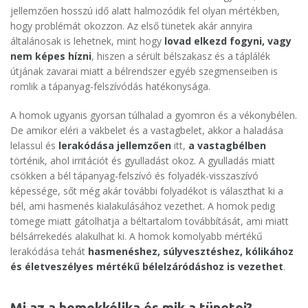
jellemzően hosszú idő alatt halmozódik fel olyan mértékben,
hogy problémát okozzon. Az első tünetek akár annyira
általánosak is lehetnek, mint hogy
lovad elkezd fogyni, vagy
nem képes hízni
, hiszen a sérült bélszakasz és a táplálék
útjának zavarai miatt a bélrendszer egyéb szegmenseiben is
romlik a tápanyag-felszívódás hatékonysága.
A homok ugyanis gyorsan túlhalad a gyomron és a vékonybélen.
De amikor eléri a vakbelet és a vastagbelet, akkor a haladása
lelassul és
l
erakódása jellemzően
itt,
a vastagbélben
történik, ahol irritációt és gyulladást okoz. A gyulladás miatt
csökken a bél tápanyag-felszívó és folyadék-visszaszívó
képessége, sőt még akár további folyadékot is választhat ki a
bél, ami hasmenés kialakulásához vezethet. A homok pedig
tömege miatt gátolhatja a béltartalom továbbítását, ami miatt
bélsárrekedés alakulhat ki. A homok komolyabb mértékű
lerakódása tehát
hasmenéshez, súlyvesztéshez, kólikához
és életveszélyes mértékű bélelzáródáshoz is vezethet
.
Mi az a homokkólika és mik a tünetei?