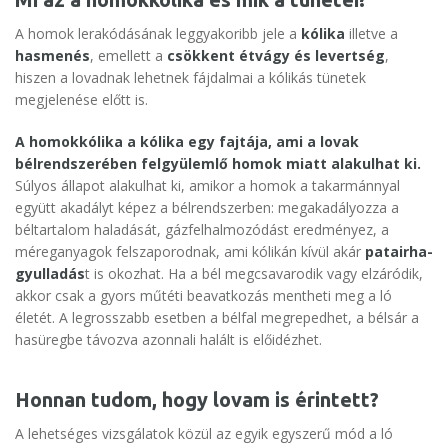
A homok lerakódásának leggyakoribb jele a
kólika
illetve a
hasmenés
, emellett a
csökkent étvágy és levertség
,
hiszen a lovadnak lehetnek fájdalmai a kólikás tünetek
megjelenése előtt is.
A homokkólika a kólika egy fajtája, ami a lovak
bélrendszerében felgyülemlő homok miatt alakulhat ki.
Súlyos állapot alakulhat ki, amikor a homok a takarmánnyal
együtt akadályt képez a bélrendszerben: megakadályozza a
béltartalom haladását, gázfelhalmozódást eredményez, a
méreganyagok felszaporodnak, ami kólikán kívül akár
patairha-
gyulladás
t is okozhat. Ha a bél megcsavarodik vagy elzáródik,
akkor csak a gyors műtéti beavatkozás mentheti meg a ló
életét. A legrosszabb esetben a bélfal megrepedhet, a bélsár a
hasüregbe távozva azonnali halált is előidézhet.
Honnan tudom, hogy lovam is érintett?
A lehetséges vizsgálatok közül az egyik egyszerű mód a ló