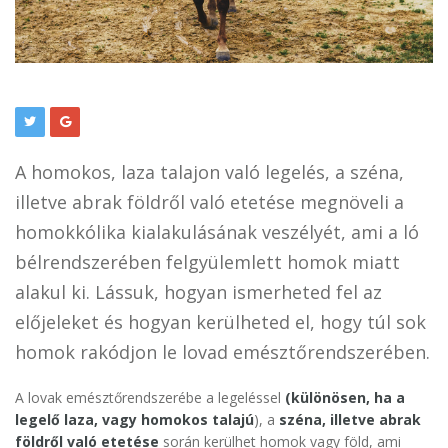
A homokos, laza talajon való legelés, a széna,
illetve abrak földről való etetése megnöveli a
homokkólika kialakulásának veszélyét, ami a ló
bélrendszerében felgyülemlett homok miatt
alakul ki. Lássuk, hogyan ismerheted fel az
előjeleket és hogyan kerülheted el, hogy túl sok
homok rakódjon le lovad emésztőrendszerében.
A lovak emésztőrendszerébe a legeléssel
(különösen, ha a
legelő laza, vagy homokos talajú
), a
széna, illetve abrak
földről való etetése
során kerülhet homok vagy föld, ami