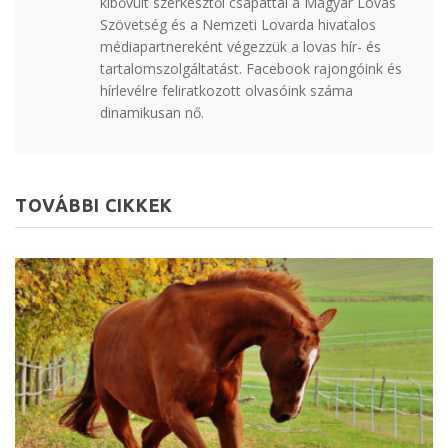
kibővült szerkesztői csapattal a Magyar Lovas
Szövetség és a Nemzeti Lovarda hivatalos
médiapartnereként végezzük a lovas hír- és
tartalomszolgáltatást. Facebook rajongóink és
hírlevélre feliratkozott olvasóink száma
dinamikusan nő.
TOVÁBBI CIKKEK