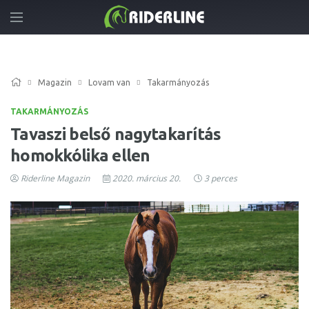
Magazin
Lovam van
Takarmányozás
TAKARMÁNYOZÁS
Tavaszi belső nagytakarítás
homokkólika ellen
Riderline Magazin
2020. március 20.
3 perces