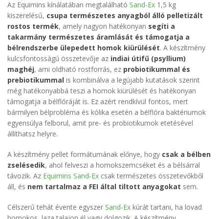
Az Equimins kínálatában megtalálható
Sand-Ex
1,5 kg
kiszerelésű,
csupa természetes anyagból álló pelletizált
rostos termék
, amely nagyon hatékonyan
segíti a
takarmány természetes áramlását és támogatja a
bélrendszerbe ülepedett homok kiürülését
. A készítmény
kulcsfontosságú összetevője az
indiai útifű (psyllium)
maghéj
, ami oldható rostforrás, ez
probiotikummal és
prebiotikummal
is kombinálva a legújabb kutatások szerint
még hatékonyabbá teszi a homok kiürülését és hatékonyan
támogatja a bélflóráját is. Ez azért rendkívül fontos, mert
bármilyen bélprobléma és kólika esetén a bélflóra baktériumok
egyensúlya felborul, amit pre- és probiotikumok etetésével
állíthatsz helyre.
A készítmény pellet formátumának előnye, hogy
csak a bélben
zselésedik
, ahol felveszi a homokszemcséket és a bélsárral
távozik. Az
Equimins Sand-Ex
csak természetes összetevőkből
áll, és
nem tartalmaz a FEI által tiltott anyagokat
sem.
Célszerű tehát évente egyszer
Sand-Ex
kúrát tartani, ha lovad
homokos, laza talajon él vagy dolgozik. A készítmény