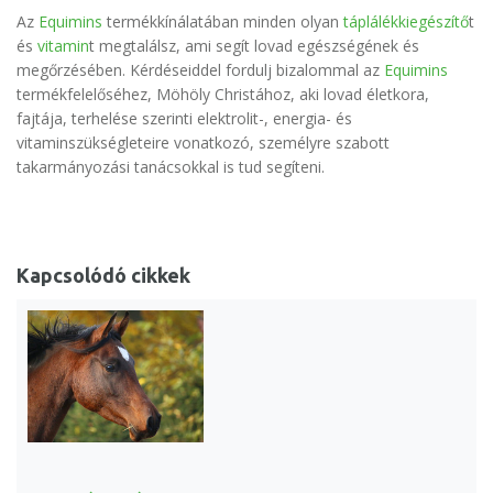
Az
Equimins
termékkínálatában minden olyan
táplálékkiegészítő
t
és
vitamin
t megtalálsz, ami segít lovad egészségének és
megőrzésében. Kérdéseiddel fordulj bizalommal az
Equimins
termékfelelőséhez, Möhöly Christához, aki lovad életkora,
fajtája, terhelése szerinti elektrolit-, energia- és
vitaminszükségleteire vonatkozó, személyre szabott
takarmányozási tanácsokkal is tud segíteni.
Kapcsolódó cikkek