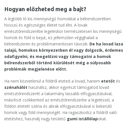
Hogyan előzheted meg a bajt?
A legtöbb ló kis mennyiségű homokkal a bélrendszerében
hosszú és egészséges életet tud élni. A lovak
emésztőrendszerébe legeléskor természetesen kis mennyiségű
homok és föld is bejut, ez jellemzően végighalad a
bélrendszeren és problémamentesen távozik.
De ha lovad laza
talajú, homokos környezetben él vagy dolgozik, érdemes
odafigyelni, és megelőzni vagy támogatni a homok
bélrendszerből történő kiürülését még a súlyosabb
problémák megjelenése előtt.
Ha nem közvetlenül a földről eteted a lovad, hanem
etetőt
és
szénahálót
használsz, akkor egyrészt támogatod lovad
emésztőrendszerét a takarmány lassabb elfogyasztásával,
másrészt csökkented az emésztőrendszerbe a legeléssel, a
földön etetett széna és abrak elfogyasztásával is bekerülő
homok vagy föld mennyiségét. Ha ragaszkodsz a földről való
etetéshez, használj nagy területű
gumi istállólap
okat.