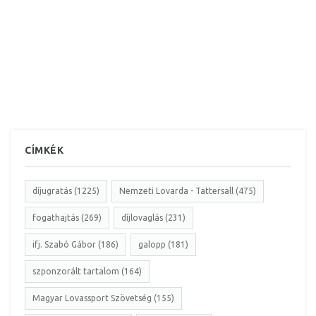
CÍMKÉK
díjugratás (1225)
Nemzeti Lovarda - Tattersall (475)
fogathajtás (269)
díjlovaglás (231)
ifj. Szabó Gábor (186)
galopp (181)
szponzorált tartalom (164)
Magyar Lovassport Szövetség (155)